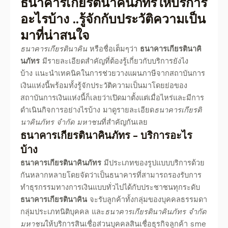
ธนาคารเกียรตินาคินภัทร
ให้บริการ
อะไรบ้าง ..รู้จักกับประวัติความเป็น
มาที่น่าสนใจ
ธนาคารเกียรตินาคิน
หรือชื่อเต็มๆว่า
ธนาคารเกียรตินาคิ
นภัทร
มีรายละเอียดสำคัญที่ต้องรู้เกี่ยวกับบริการยังไง
บ้าง แนะนำเทคนิคในการช่วยวางแผนภาษีจากสถาบันการ
เงินแห่งนี้พร้อมทั้งรู้จักประวัติความเป็นมาโดยย่อของ
สถาบันการเงินแห่งนี้ก็เลยว่าเปิดมาตั้งแต่เมื่อไหร่และมีการ
ดำเนินกิจการอย่างไรบ้าง มาดูรายละเอียด
ธนาคารเกียรติ
นาคินภัทร
จํากัด มหาชน
ที่สำคัญกันเลย
ธนาคารเกียรตินาคินภัทร
–
บริการอะไร
บ้าง
ธนาคารเกียรตินาคินภัทร
มีประเภทของรูปแบบบริการด้วย
กันหลากหลายโดยจัดว่าเป็นธนาคารที่สามารถรองรับการ
ทำธุรกรรมทางการเงินแบบทั่วไปได้กับประชาชนทุกระดับ
ธนาคารเกียรตินาคิน
จะรับลูกค้าทั้งกลุ่มของบุคคลธรรมดา
กลุ่มประเภทนิติบุคคล และ
ธนาคารเกียรตินาคินภัทร
จํากัด
มหาชน
ให้บริการสินเชื่อส่วนบุคคลสินเชื่อธุรกิจลูกค้า sme