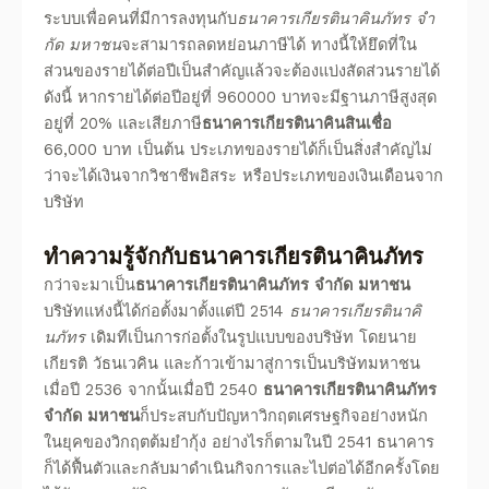
ระบบเพื่อคนที่มีการลงทุนกับ
ธนาคารเกียรตินาคินภัทร
จํา
กัด มหาชน
จะสามารถลดหย่อนภาษีได้
ทางนี้ให้ยึดที่ใน
ส่วนของรายได้ต่อปีเป็นสำคัญแล้วจะต้องแบ่งสัดส่วนรายได้
ดังนี้ หากรายได้ต่อปีอยู่ที่ 960000 บาทจะมีฐานภาษีสูงสุด
อยู่ที่ 20% และเสียภาษี
ธนาคารเกียรตินาคินสินเชื่อ
66,000 บาท เป็นต้น ประเภทของรายได้ก็เป็นสิ่งสำคัญไม่
ว่าจะได้เงินจากวิชาชีพอิสระ หรือประเภทของเงินเดือนจาก
บริษัท
ทำความรู้จักกับ
ธนาคารเกียรตินาคินภัทร
กว่าจะมาเป็น
ธนาคารเกียรตินาคินภัทร
จํากัด มหาชน
บริษัทแห่งนี้ได้ก่อตั้งมาตั้งแต่ปี 2514
ธนาคารเกียรตินาคิ
นภัทร
เดิมทีเป็นการก่อตั้งในรูปแบบของบริษัท โดย
นาย
เกียรติ วัธนเวคิน
และก้าวเข้ามาสู่การเป็นบริษัทมหาชน
เมื่อปี 2536 จากนั้นเมื่อปี 2540
ธนาคารเกียรตินาคินภัทร
จํากัด มหาชน
ก็ประสบกับปัญหาวิกฤตเศรษฐกิจอย่างหนัก
ในยุคของวิกฤตต้มยำกุ้ง อย่างไรก็ตามในปี 2541 ธนาคาร
ก็ได้ฟื้นตัวและกลับมาดำเนินกิจการและไปต่อได้อีกครั้งโดย