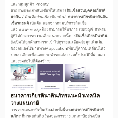
และกลุ่มลูกค้า Priority
ตัวอย่างประเภท
สินเชื่อ
ที่ให้บริการ
สินเชื่อส่วนบุคคลเกียรติ
นาคิน
/
สินเชื่อบ้านเกียรตินาคิน
/
ธนาคารเกียรตินาคินสิน
เชื่อรถยนต์
เป็นต้น นอกจากกลุ่มบริการ
สินเชื่อ
แล้ว
ธนาคาร kkp
ก็ยังสามารถให้บริการ
เปิดบัญชี
สำหรับ
ผู้ที่ไม่ต้องการความเสี่ยง
นอกจากนี้ทาง
สินเชื่อเกียรตินาคิน
ยังเปิดให้ลูกค้าสามารถเข้าไปดูรายละเอียดข้อมูลเพิ่มเติม
ของตนเองได้ผ่านทางApplicationเพื่อนรู้ความเคลื่อนไหว
รายละเอียดเพื่อและยอดชำระแต่ละงวดทั้งประวัติที่ผ่านมา
และงวดต่อไปที่ต้องชำระ
ธนาคารเกียรตินาคินภัทร
แนะนำเทคนิค
วางแผนภาษี
การวางแผนภาษีเป็นเรื่องง่ายทั้งนี้ทาง
ธนาคารเกียรตินาคิ
นภัทร
ก็มาคุยกันถึงเรื่องของการวางแผนภาษีอย่างเป็น