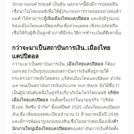
จักรยานยนต์
รถยนต์ เป็นต้น
นอกจากนี้ยังมีการปล่อยสิน
เชื่อนาโนไฟแนนซ์เพื่อให้ผู้ประกอบการรายย่อยอย่างพ่อค้า
แม่ค้าให้สามารถ
กู้เงินเมืองไทยแคปปิตอล
และยังมีรูปแบบ
ของ
เมืองไทยแคปปิตอลสินเชื่อส่วนบุคคล
เพิ่งจะปล่อยสิน
เชื่อให้กับผู้ที่เป็นลูกค้าเก่าที่มีประวัติการชำระเงินที่ดีเท่านั้น
กว่าจะมาเป็นสถาบันการเงิน..
เมืองไทย
แคปปิตอล
กว่าจะมาเป็นสถาบันการเงิน..
เมืองไทยแคปปิตอล
ก็ต้อง
บอกเลยว่าเป็นรูปแบบของสถาบันการเงินที่อยู่ภายใต้
กระทรวงการคลังโดยตรง
บริษัทเมืองไทยแคปปิตอล
จํากัด
มหาชน
เป็นสถาบันการเงินประเภท non Bank
ยังได้ชื่อว่า
เป็นผู้นำอันดับหนึ่งในธุรกิจเกี่ยวกับไมโครไฟแนนซ์
บริษัท
เมืองไทยแคปปิตอล
ก่อตั้งครั้งแรกในนามธุรกิจ “บริษัท
ดี.เอส. ลิสซิ่ง จำกัด” ตั้งแต่ปีพศ 2535
เมืองไทยแคปปิตอล
สินเชื่อ
เพิ่มทุนจดทะเบียนจำนวน 13 ล้านบาทเมื่อปี 2539
และมีการพัฒนารูปแบบของสินเชื่อไม่อยากต่อเนื่องเพิ่ง
สํา
นักงานใหญ่เมืองไทยแคปปิตอล
ของสถาบันการเงินที่จัดตั้ง