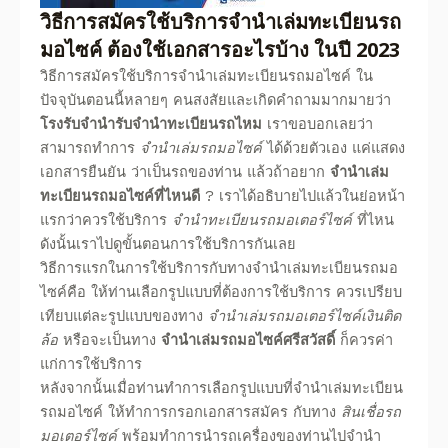
วิธีการสมัครใช้บริการจํานําเล่มทะเบียนรถ
มอไซค์
ต้องใช้เอกสารอะไรบ้าง ในปี
2023
วิธีการสมัครใช้บริการจํานําเล่มทะเบียนรถมอไซค์
ใน
ปัจจุบันตอนนี้หลายๆ คนสงสัยและเกิดคำถามมากมายว่า
โรงรับจำนำรับจำนำทะเบียนรถไหม
เราขอบอกเลยว่า
สามารถทำการ
จำนำเล่มรถมอไซค์
ได้ด้วยตัวเอง แค่แสดง
เอกสารยืนยัน ว่าเป็นรถของท่าน แล้วถ้าอยาก
จำนำเล่ม
ทะเบียนรถมอไซค์ที่ไหนดี
? เราได้อธิบายไปแล้วในย่อหน้า
แรกว่าควรใช้บริการ
จำนำทะเบียนรถมอเตอร์ไซค์
ที่ไหน
ดังนั้นเราไปดูขั้นตอนการใช้บริการกันเลย
วิธีการแรกในการใช้บริการกับทางจํานําเล่มทะเบียนรถมอ
ไซค์
คือ ให้ท่านเลือกรูปแบบที่ต้องการใช้บริการ ควร
เปรียบ
เทียบ
แต่ละรูปแบบของทาง
จำนำเล่มรถมอเตอร์ไซค์เงินติด
ล้อ
หรือจะเป็นทาง
จำนำเล่มรถมอไซค์ศรีสวัสดิ์
ก็ควรค่า
แก่การใช้บริการ
หลังจากนั้นเมื่อท่านทำการเลือกรูปแบบที่จํานําเล่มทะเบียน
รถมอไซค์
ให้ทำการกรอกเอกสารสมัคร กับทาง
สินเชื่อรถ
มอเตอร์ไซค์
พร้อมทำการนำรถเครื่องของท่านไปจำนำ