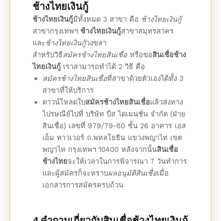
ช้างไทยเงินกู้
ช้างไทยเงินกู้
มีทั้งหมด 3 สาขา คือ
ช้างไทยเงินกู้
สาขากรุงเทพฯ
ช้างไทยเงินกู้
สาขาสมุทรสาคร
และ
ช้างไทยเงินกู้
วงขลา
สำหรับวิธี
สมัครช้างไทยสินเชื่อ
หรือ
ขอ
สินเชื่อ
ช้าง
ไทยเงินกู้
เราสามารถทำได้ 2 วิธี คือ
สมัครช้างไทยสินเชื่อ
ที่สาขาด้วยตัวเองได้ทั้ง 3
สาขาที่ให้บริการ
ดาวน์โหลดใบ
สมัครช้างไทยสินเชื่อ
แล้วส่งทาง
ไปรษณีย์ไปที่ บริษัท บีส ไดเมนชั่น จำกัด (ฝ่าย
สินเชื่อ) เลขที่ 979/79-80 ชั้น 26 อาคาร เอส
เอ็ม ทาวเวอร์ ถ.พหลโยธิน แขวงพญาไท เขต
พญาไท กรุงเทพฯ 10400 หลังจากนั้น
สินเชื่อ
ช้างไทย
จะให้เวลาในการพิจารณา 7 วันทำการ
และผู้สมัครก็จะทราบ
ผลอนุมัติสินเชื่อ
เมื่อ
เอกสารการสมัครครบถ้วน
4 คำถามเกี่ยวกับ
สินเชื่อ
ช้างไทยเงินกู้