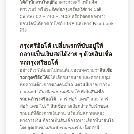
โต้สำนักงานใหญ่
ที่อาคารกรุงศรี เพลินจิต
ทาวเวอร์ หรือจะ
ติดต่อกรุงศรีออโต้
ทาง Call
Center 02 – 740 – 7400 หรือ
ติดต่อช่องทาง
ออนไลน์
ได้ทางเว็บไซต์ LINE และทาง Facebook
ก็ได้
กรุงศรีอ้อโต้
เปลี่ยนรถที่ขับอยู่ให้
กลายเป็นเงินสดได้ง่าย ๆ ด้วย
สินเชื่อ
รถกรุงศรีออโต้
อย่างที่เราได้บอกไปตอนต้นของบทความว่า
สินเชื่อ
รถกรุงศรีอ้อโต้
มีให้เลือกมากมาย และครอบคลุม
ทุกความต้องการของคนมีรถ แต่วันนี้เราอยากจะ
มาแนะนำ
สินเชื่อรถ
กรุงศรีอ้อโต้
ที่เป็น
สินเชื่อ
รถยนต์กรุงศรีออโต้
“คาร์ ฟอร์ แคช” และ”คาร์
ฟอร์ แคช โปะ” สินเชื่อทางเลือกสำหรับเจ้าของ
รถยนต์ที่ต้องการเงินด่วน หรือเพิ่มสภาพคล่อง
ทางการเงิน ถือว่าเป็น
สินเชื่อรถ
ทางเลือกที่น่าสนใจ
โดยจุดเด่นของ
สินเชื่อรถ
กรุงศรีอ้อโต้
มีดังนี้