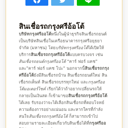
สินเชื่อรถ
กรุงศรีอ้อโต้
บริษัทกรุงศรีออโต้
หนึ่งในผู้นำธุรกิจสินเชื่อรถยนต์
เป็นบริษัทสินเชื่อในเครือธนาคารกรุงศรีอยุธยา
จำกัด (มหาชน) โดย
บริษัทกรุงศรีออโต้
ได้เปิดให้
บริการ
สินเชื่อรถกรุงศรีอ้อโต้
แบบครบวงจร เช่น
สินเชื่อรถยนต์กรุงศรีออโต้
“คาร์ ฟอร์ แคช”
และ”คาร์ ฟอร์ แคช โปะ” นอกจากนี้
สินเชื่อรถกรุง
ศรีอ้อโต้
ยังมี
สินเชื่อรถ
บ้าน
สินเชื่อรถ
ยนต์ใหม่
สิน
เชื่อรถ
เต็นท์
สินเชื่อรถ
บรรทุกใหม่ และ
กรุงศรีออ
โต้มอเตอร์ไซค์
เรียกได้ว่าถ้าอยากเปลี่ยนรถให้
กลายเป็นเงินสด ก็เข้ามาขอ
สินเชื่อรถกรุงศรีอ้อโต้
ได้เลย รับรองว่าจะได้เลือก
สินเชื่อรถ
ที่ตอบโจทย์
ความต้องการอย่างแน่นอน และหากใครที่กำลัง
สนใจ
สินเชื่อรถ
กรุงศรีอ้อโต้
ก็สามารถเข้าไป
สอบถามรายละเอียดเกี่ยวกับสินเชื่อได้ที่
กรุงศรีออ