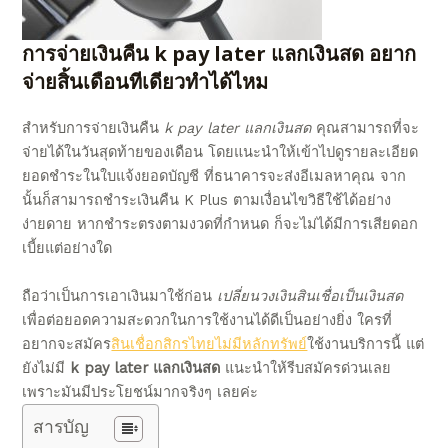
การจ่ายเงินคืน
k pay later แลกเงินสด
อยาก
จ่ายสิ้นเดือนทีเดียว
ทำได้ไหม
สำหรับการจ่ายเงินคืน
k pay later แลกเงินสด
คุณสามารถที่จะ
จ่ายได้ในวันสุดท้ายของเดือน โดย
แนะนำ
ให้เข้าไปดูรายละเอียด
ยอดชำระในใบแจ้งยอดบัญชี ที่ธนาคารจะส่งอีเมลหาคุณ จาก
นั้นก็สามารถชำระเงินคืน K Plus ตาม
เงื่อนไขวิธีใช้
ได้อย่าง
ง่ายดาย หากชำระตรงตามงวดที่กำหนด ก็จะไม่ได้มีการเสียดอก
เบี้ยแต่อย่างใด
ถือว่าเป็นการเอาเงินมาใช้ก่อน
เปลี่ยนวงเงินสินเชื่อเป็นเงินสด
เพื่อต่อยอดความสะดวกในการใช้งานได้ดีเป็นอย่างยิ่ง ใครที่
อยากจะสมัคร
สินเชื่อกสิกรไทยไม่มีหลักทรัพย์
ใช้งานบริการนี้ แต่
ยังไม่มี
k pay later แลกเงินสด
แนะนำ
ให้รีบสมัครด่วนเลย
เพราะมันมีประโยชน์มากจริงๆ เลยค่ะ
สารบัญ