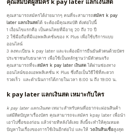
คุณสมบัติผู้
สมัคร
k pay later แลกเงินสด
คุณสามารถสมัครได้ง่ายมากๆ คนที่จะสามารถ
สมัคร k pay
later แลกเงินสด
ได้ จะต้องมีคุณสมบัติ ดังต่อไปนี้
1
เงื่อนไข
แรกคือ เป็นคนไทยที่มีอายุ 20 ถึง 70 ปี
2 ใช้มือถือที่มีแอพพลิเคชั่นของ K Plus เพื่อใช้บริการแบบ
ออนไลน์
3 ลงทะเบียน
k pay later
และจะต้องมีการยืนยันตัวตนด้วยบัตร
ประชาชนกับธนาคาร เพื่อใช้เป็นหลักฐานว่ามีตัวตนจริง
คุณสามารถที่จะ
สมัคร
k pay later เงินสด
ได้ผ่านช่องทาง
ออนไลน์
ของแอพพลิเคชั่น K Plus ซึ่งถือเป็น
วิธีใช้
ที่สะดวก
รวดเร็ว และดำเนินการได้ภายในเวลา 8:00 น ถึง 19:00 น.
k pay later แลกเงินสด
เหมาะกับใคร
k pay later แลกเงินสด
เหมาะสำหรับคนที่อยากจะผ่อนสินค้า
แต่มีติดปัญหาเรื่องบัตร คุณสามารถจะ
สมัคร kpay later
เพื่อนำ
เอาไปซื้อของก่อน แล้วจ่ายทีหลังได้เลย สิ่งนี้จะทำให้คุณหมด
ปัญหาในเรื่องของการใช้เงินอีกต่อไป และให้
วงเงินสินเชื่อ
สูงสุด